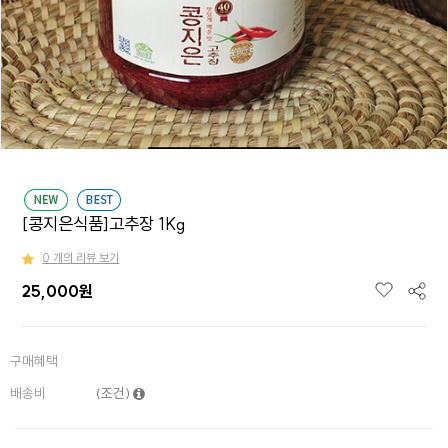
[콩지은식품]고추장 1Kg
0 개의 리뷰 보기
25,000
원
구매혜택
배송비
(조건)