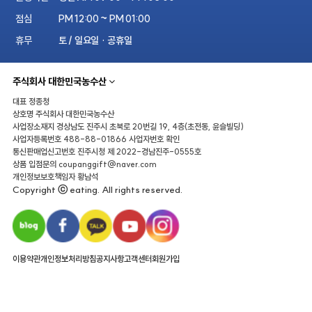
점심
PM 12:00 ~ PM 01:00
휴무
토 / 일요일 · 공휴일
주식회사 대한민국농수산
대표
정종청
상호명
주식회사 대한민국농수산
사업장소재지
경상남도 진주시 초북로 20번길 19, 4층(초전동, 윤슬빌딩)
사업자등록번호
488-88-01866
사업자번호 확인
통신판매업신고번호
진주시청 제 2022-경남진주-0555호
상품 입점문의
coupanggift@naver.com
개인정보보호책임자
황남석
Copyright ⓒ eating. All rights reserved.
이용약관
개인정보처리방침
공지사항
고객센터
회원가입