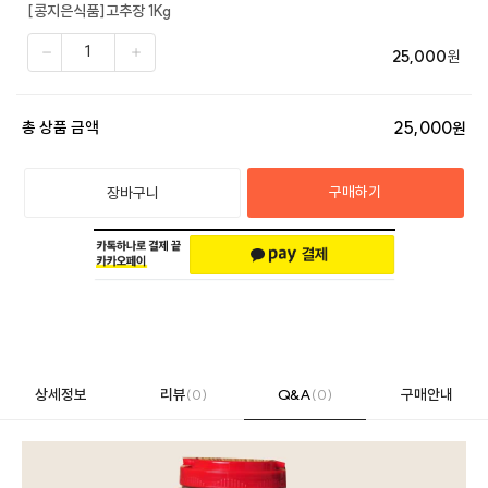
[콩지은식품]고추장 1Kg
25,000
원
25,000
총 상품 금액
원
구매하기
장바구니
상세정보
리뷰
(0)
Q&A
(0)
구매안내