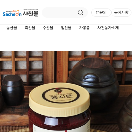
1:1문의
공지사항
제품상세정보
농산물
축산물
수산물
임산물
가공품
사천농가소개