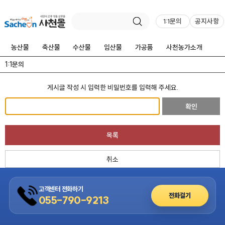
1:1문의
공지사항
농산물
축산물
수산물
임산물
가공품
사천농가소개
1:1문의
게시글 작성 시 입력한 비밀번호를 입력해 주세요.
확인
목록
취소
고객센터 전화하기
전화걸기
055-790-9213