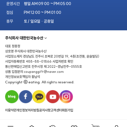
운영시간
평일 AM 09:00 ~ PM 05:00
점심
PM 12:00 ~ PM 01:00
휴무
토 / 일요일 · 공휴일
주식회사 대한민국농수산
대표
정종청
상호명
주식회사 대한민국농수산
사업장소재지
경상남도 진주시 초북로 20번길 19, 4층(초전동, 윤슬빌딩)
사업자등록번호
488-88-01866
사업자번호 확인
통신판매업신고번호
진주시청 제 2022-경남진주-0555호
상품 입점문의
coupanggift@naver.com
개인정보보호책임자
황남석
Copyright ⓒ eating. All rights reserved.
이용약관
개인정보처리방침
공지사항
고객센터
회원가입