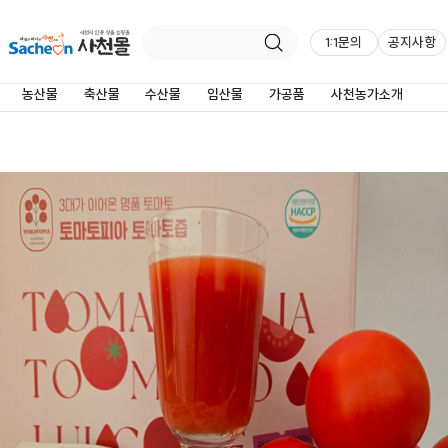
1:1문의
공지사항
제품상세정보
농산물
축산물
수산물
임산물
가공품
사천농가소개