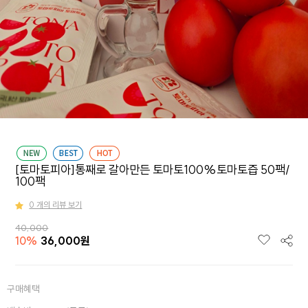
[토마토피아]통째로 갈아만든 토마토100%토마토즙 50팩/
100팩
0 개의 리뷰 보기
40,000
10
%
36,000원
구매혜택