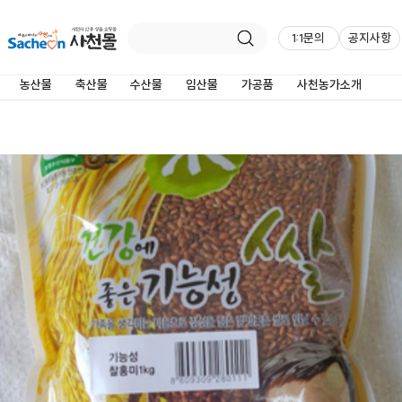
1:1문의
공지사항
제품상세정보
농산물
축산물
수산물
임산물
가공품
사천농가소개