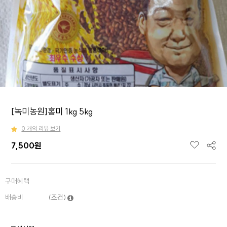
[녹미농원]홍미 1kg 5kg
0 개의 리뷰 보기
7,500원
구매혜택
배송비
(조건)