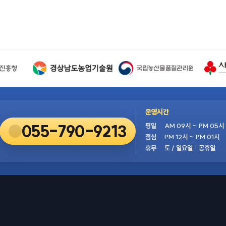
운영시간
055-790-9213
평일
AM 09시 ~ PM 05시
점심
PM 12시 ~ PM 01시
휴무
토 / 일요일 · 공휴일