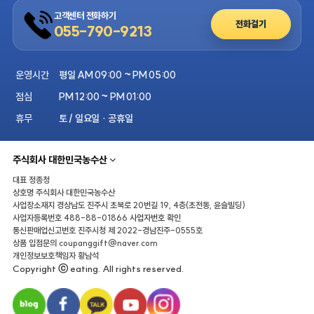
고객센터 전화하기
전화걸기
055-790-9213
운영시간
평일 AM 09:00 ~ PM 05:00
점심
PM 12:00 ~ PM 01:00
휴무
토 / 일요일 · 공휴일
주식회사 대한민국농수산
대표
정종청
상호명
주식회사 대한민국농수산
사업장소재지
경상남도 진주시 초북로 20번길 19, 4층(초전동, 윤슬빌딩)
사업자등록번호
488-88-01866
사업자번호 확인
통신판매업신고번호
진주시청 제 2022-경남진주-0555호
상품 입점문의
coupanggift@naver.com
개인정보보호책임자
황남석
Copyright ⓒ eating. All rights reserved.