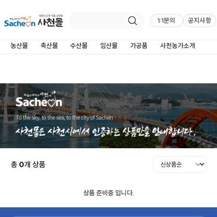
농산물
1:1문의
공지사항
농산물
축산물
수산물
임산물
가공품
사천농가소개
총
0
개 상품
상품 준비중 입니다.