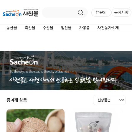
임산물
1:1문의
공지사항
농산물
축산물
수산물
임산물
가공품
사천농가소개
총
4
개 상품