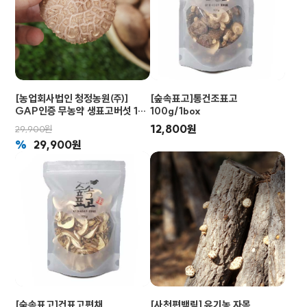
[농업회사법인 청정농원㈜]
[숲속표고]통건조표고
GAP인증 무농약 생표고버섯 1kg
100g/1box
선물상자포장
12,800원
29,900원
%
29,900원
[숲속표고]건표고편채
[사천편백림] 유기농 자목