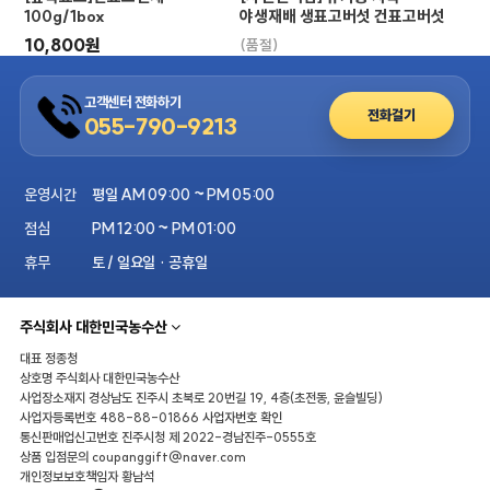
100g/1box
야생재배 생표고버섯 건표고버섯
10,800원
(품절)
고객센터 전화하기
전화걸기
055-790-9213
운영시간
평일 AM 09:00 ~ PM 05:00
점심
PM 12:00 ~ PM 01:00
휴무
토 / 일요일 · 공휴일
주식회사 대한민국농수산
대표
정종청
상호명
주식회사 대한민국농수산
사업장소재지
경상남도 진주시 초북로 20번길 19, 4층(초전동, 윤슬빌딩)
사업자등록번호
488-88-01866
사업자번호 확인
통신판매업신고번호
진주시청 제 2022-경남진주-0555호
상품 입점문의
coupanggift@naver.com
개인정보보호책임자
황남석