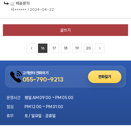
배송문의
사******
| 2024-04-22
글쓰기
16
17
18
19
20
고객센터 전화하기
전화걸기
055-790-9213
운영시간
평일 AM 09:00 ~ PM 05:00
점심
PM 12:00 ~ PM 01:00
휴무
토 / 일요일 · 공휴일